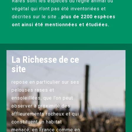
Rares sont les espèces du règne animal ou
végétal qui n’ont pas été inventoriées et
décrites sur le site …
plus de 2200 espèces
ont ainsi été mentionnées et étudiées.
La Richesse de ce
site
repose en particulier sur ses
pelouses rases et
ensoleillées, que l’on peut
observer à proximité des
affleurements rocheux et qui
constituent un habitat
menacé, en France comme en