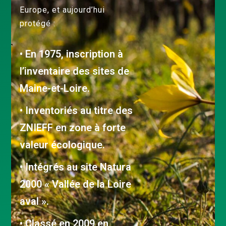
Europe, et aujourd’hui
protégé :
• En 1975, inscription à
l’inventaire des sites de
Maine-et-Loire.
• Inventoriés au titre des
ZNIEFF en zone à forte
valeur écologique.
• Intégrés au site Natura
2000 « Vallée de la Loire
aval ».
• Classé en 2009 en