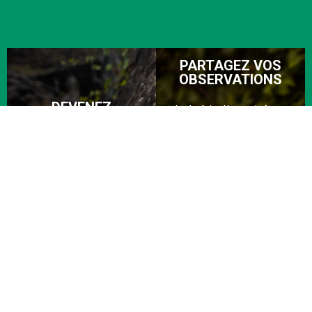
PARTAGEZ VOS
OBSERVATIONS
DEVENEZ
de la biodiversité sur
BIODIV'ACTEURS
les sites de :
Rejoindre les adhérents
et bénévoles de la LPO
Faune-Pays de la Loire
Anjou
Conservatoire Botanique
National de Brest
LES ANIMATIONS
Scolaires