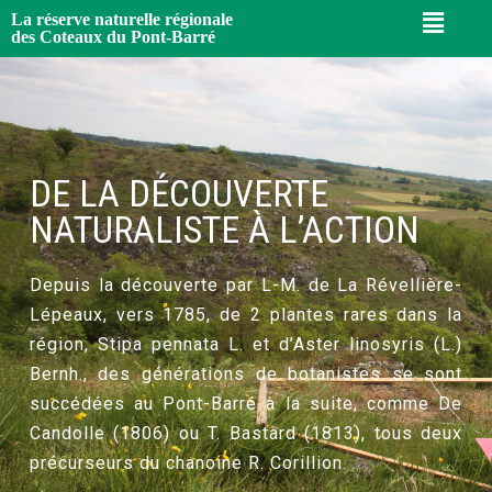
La réserve naturelle régionale
des Coteaux du Pont-Barré
DE LA DÉCOUVERTE
NATURALISTE À L’ACTION
Depuis la découverte par L-M. de La Révellière-
Lépeaux, vers 1785, de 2 plantes rares dans la
région, Stipa pennata L. et d’Aster linosyris (L.)
Bernh., des générations de botanistes se sont
succédées au Pont-Barré à la suite, comme De
Candolle (1806) ou T. Bastard (1813), tous deux
précurseurs du chanoine R. Corillion.