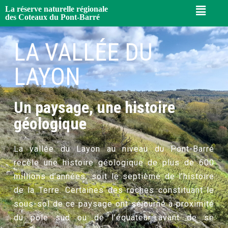
La réserve naturelle régionale
des Coteaux du Pont-Barré
LA VALLÉE DU
LAYON
Un paysage, une histoire
géologique
La vallée du Layon au niveau du Pont-Barré
recèle une histoire géologique de plus de 600
millions d’années, soit le septième de l’histoire
de la Terre. Certaines des roches constituant le
sous-sol de ce paysage ont séjourné à proximité
du pôle sud ou de l’équateur avant de se