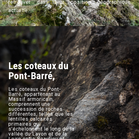
retrouver dans leur position géographique
actuelle.
Les coteaux du
Pont-Barré,
Les coteaux du Pont-
Barré, appartenant au
Massif armoricain,
comprennent une
succession de roches
différentes, telles que les
lentilles calcaires
primaires qui
s’échelonnent le long de la
vallée du Layon et de la
Loire entre Beaulieu et