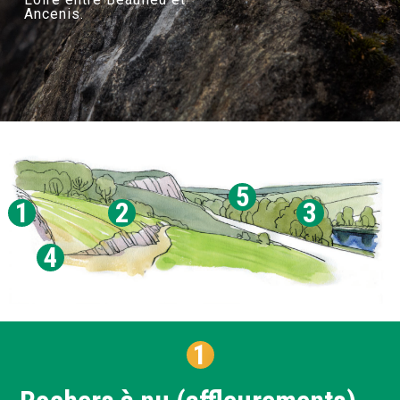
Ancenis.
5
1
2
3
4
1